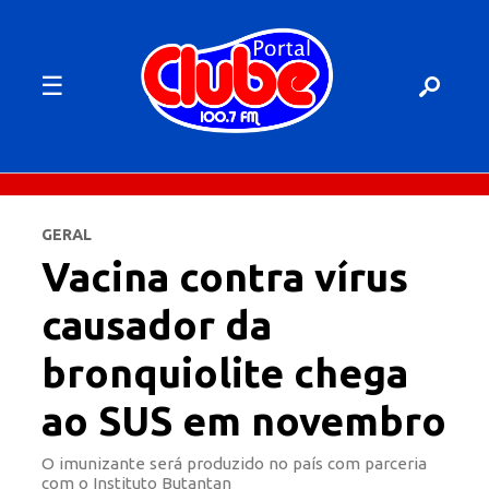
☰
GERAL
Vacina contra vírus
causador da
bronquiolite chega
ao SUS em novembro
O imunizante será produzido no país com parceria
com o Instituto Butantan