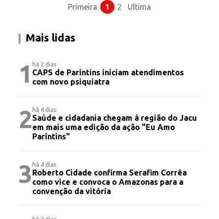
Primeira
1
2
Ultima
Mais lidas
1
há 2 dias
CAPS de Parintins iniciam atendimentos
com novo psiquiatra
2
há 4 dias
Saúde e cidadania chegam à região do Jacu
em mais uma edição da ação "Eu Amo
Parintins"
3
há 4 dias
Roberto Cidade confirma Serafim Corrêa
como vice e convoca o Amazonas para a
convenção da vitória