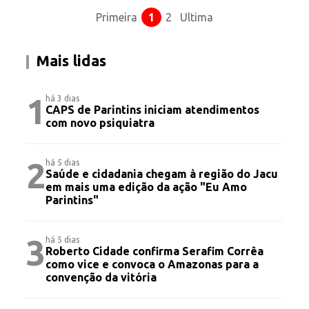
Primeira
1
2
Ultima
Mais lidas
1
há 3 dias
CAPS de Parintins iniciam atendimentos
com novo psiquiatra
2
há 5 dias
Saúde e cidadania chegam à região do Jacu
em mais uma edição da ação "Eu Amo
Parintins"
3
há 5 dias
Roberto Cidade confirma Serafim Corrêa
como vice e convoca o Amazonas para a
convenção da vitória