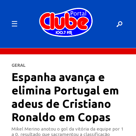
☰
GERAL
Espanha avança e
elimina Portugal em
adeus de Cristiano
Ronaldo em Copas
Mikel Merino anotou o gol da vitória da equipe por 1
a 0, resultado que sacramentou a classificação