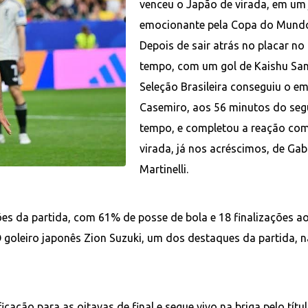
venceu o Japão de virada, em um
emocionante pela Copa do Mundo
Depois de sair atrás no placar no
tempo, com um gol de Kaishu San
Seleção Brasileira conseguiu o 
Casemiro, aos 56 minutos do se
tempo, e completou a reação com
virada, já nos acréscimos, de Gabr
Martinelli.
es da partida, com 61% de posse de bola e 18 finalizações a
 O goleiro japonês Zion Suzuki, um dos destaques da partida, 
icação para as oitavas de final e segue vivo na briga pelo tít