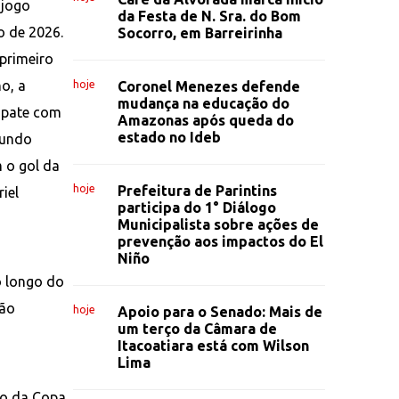
 jogo
da Festa de N. Sra. do Bom
 de 2026.
Socorro, em Barreirinha
 primeiro
o, a
hoje
Coronel Menezes defende
mudança na educação do
empate com
Amazonas após queda do
estado no Ideb
gundo
 o gol da
hoje
Prefeitura de Parintins
iel
participa do 1° Diálogo
Municipalista sobre ações de
prevenção aos impactos do El
Niño
o longo do
não
hoje
Apoio para o Senado: Mais de
um terço da Câmara de
Itacoatiara está com Wilson
Lima
ulo da Copa