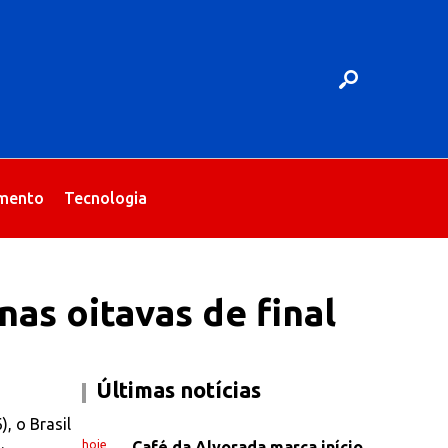
imento
Tecnologia
nas oitavas de final
Últimas notícias
, o Brasil
hoje
Café da Alvorada marca início