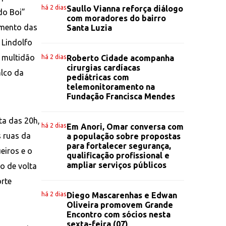
há 2 dias
Saullo Vianna reforça diálogo
do Boi”
com moradores do bairro
amento das
Santa Luzia
 Lindolfo
 multidão
há 2 dias
Roberto Cidade acompanha
cirurgias cardíacas
alco da
pediátricas com
telemonitoramento na
Fundação Francisca Mendes
ta das 20h,
há 2 dias
Em Anori, Omar conversa com
s ruas da
a população sobre propostas
para fortalecer segurança,
eiros e o
qualificação profissional e
ampliar serviços públicos
do de volta
orte
há 2 dias
Diego Mascarenhas e Edwan
Oliveira promovem Grande
Encontro com sócios nesta
sexta-feira (07)