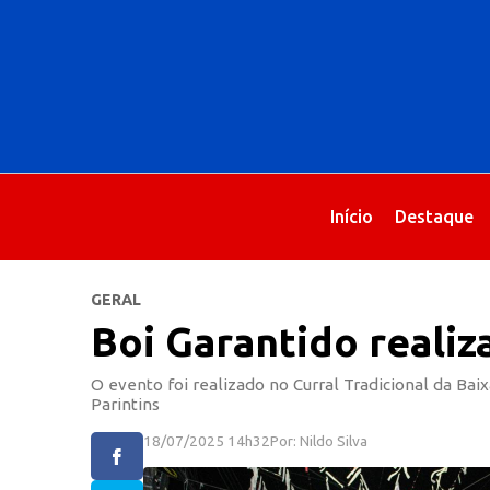
Início
Destaque
GERAL
Boi Garantido realiz
O evento foi realizado no Curral Tradicional da Ba
Parintins
18/07/2025 14h32
Por: Nildo Silva