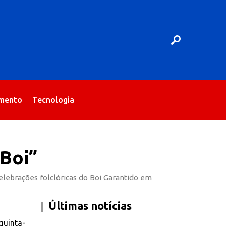
imento
Tecnologia
 Boi”
elebrações folclóricas do Boi Garantido em
Últimas notícias
quinta-