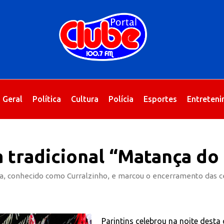
Geral
Política
Cultura
Polícia
Esportes
Entreten
a tradicional “Matança do
ixa, conhecido como Curralzinho, e marcou o encerramento das c
Parintins celebrou na noite desta 