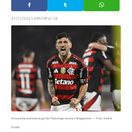
31/12/2025 09h34
Por: GE
Arrascaeta comemora gol do Flamengo contra o Bragantino — Foto: André
Durão