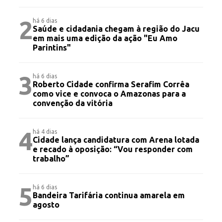
2
há 6 dias
Saúde e cidadania chegam à região do Jacu
em mais uma edição da ação "Eu Amo
Parintins"
3
há 6 dias
Roberto Cidade confirma Serafim Corrêa
como vice e convoca o Amazonas para a
convenção da vitória
4
há 4 dias
Cidade lança candidatura com Arena lotada
e recado à oposição: “Vou responder com
trabalho”
5
há 6 dias
Bandeira Tarifária continua amarela em
agosto